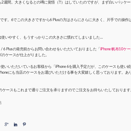
lusの発売から2週間。大きくなるとの噂に覚悟（?!）はしていたのですが、まず白いパッ
6の方です。6でこの大きさですから6 Plusの方はさらにさらに大きく、片手での操
は使いやすく、もうすっかりこの大きさに慣れてしまいました…
 6 / 6 Plusの発売前からお問い合わせをいただいておりました「
iPhone 帆布10ケ
lusサイズのケースが仕上がりました。
代からお使いいただいているお客様から「iPhone 6を購入予定だが、このケースも使
Phoneにも当店のケースをお選びいただける事を大変嬉しく思っております。あ
サイズ用のケースもこれまで通りご注文を承りますのでご注文をお待ちいたしております
他