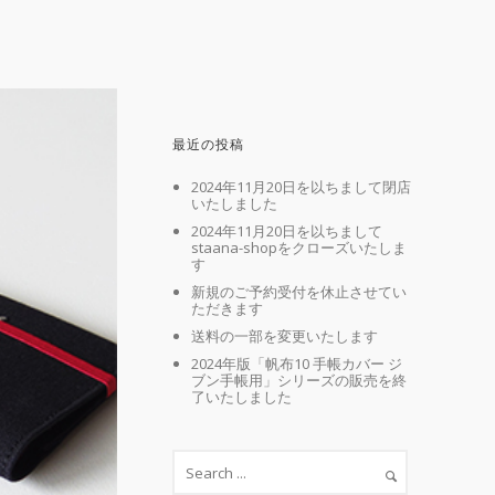
最近の投稿
2024年11月20日を以ちまして閉店
いたしました
2024年11月20日を以ちまして
staana-shopをクローズいたしま
す
新規のご予約受付を休止させてい
ただきます
送料の一部を変更いたします
2024年版「帆布10 手帳カバー ジ
ブン手帳用」シリーズの販売を終
了いたしました