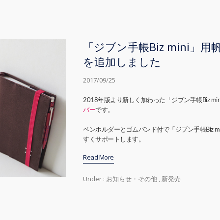
「ジブン手帳Biz mini」
を追加しました
2017/09/25
2018年版より新しく加わった「ジブン手帳Biz mi
バー
です。
ペンホルダーとゴムバンド付で「ジブン手帳Biz m
すくサポートします。
Read More
Under :
お知らせ・その他
,
新発売