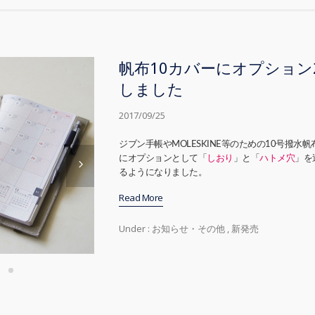
帆布10カバーにオプション
しました
2017/09/25
ジブン手帳やMOLESKINE等のための10号撥水
にオプションとして「
しおり
」と「
ハトメ穴
」を
るようになりました。
Read More
Under :
お知らせ・その他
,
新発売