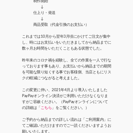
制作開始
↓
仕上り・発送
↓
商品受取（代金引換のお支払い）
これまでは10月から翌年3月頃にかけてご注文が集中
し、時にはお支払いをいただきましてから納品までに
数ヶ月お時間をいただくこともある状態でした。
昨年来のコロナ禍を経験し、全ての作業を一人で行な
っております事もあり、お支払いから納品までの期間
を可能な限り短くする事でお客様側、当店ともにリス
クの軽減につながると考えました。
この変更に伴い、2021年4月より導入いたしました
PayPayオンライン決済がご利用いただけなくなりま
すがご容赦ください。（PayPayオンラインについて
の詳細は「
こちら
」をご覧ください。）
ご予約から納品までの詳しい流れは「ご利用案内」に
てご確認いただけますのでご一読くださいますようお
願いいたします。