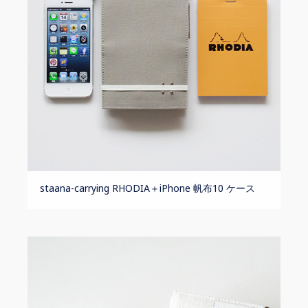
staana-carrying RHODIA＋iPhone 帆布10 ケース