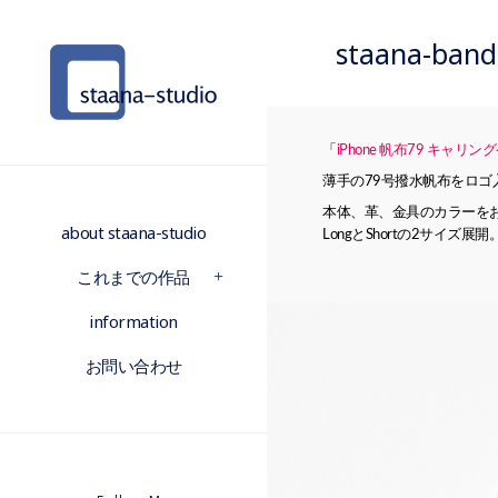
staana-b
「
iPhone 帆布79 キャリン
薄手の79号撥水帆布をロ
本体、革、金具のカラーを
about staana-studio
LongとShortの2サイズ展開
これまでの作品
information
お問い合わせ