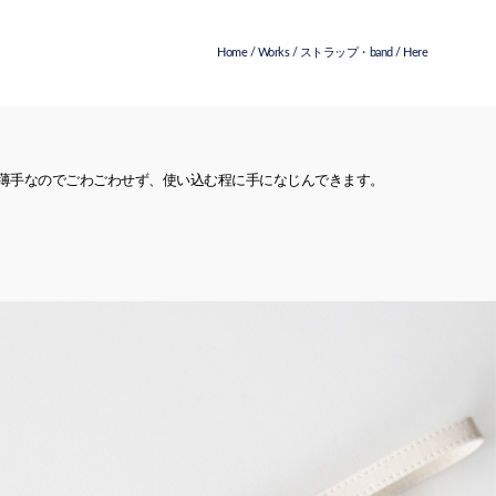
Home
/
Works
/
ストラップ・band
/ Here
も薄手なのでごわごわせず、使い込む程に手になじんできます。