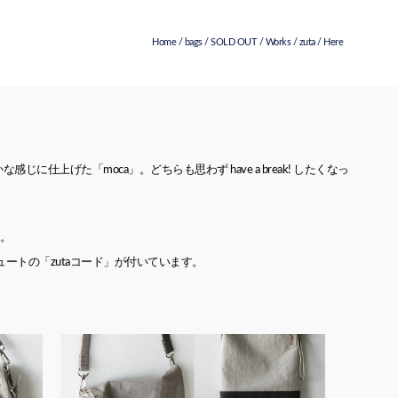
Home
/
bags
/
SOLD OUT
/
Works
/
zuta
/ Here
上げた「moca」。どちらも思わず have a break! したくなっ
す。
ートの「zutaコード」が付いています。