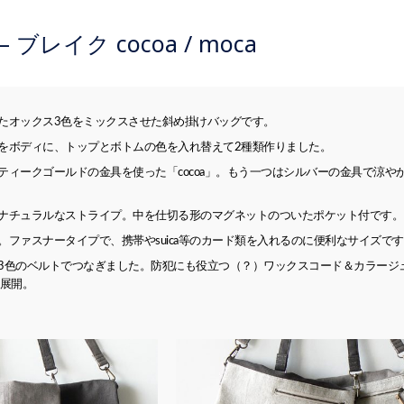
a – ブレイク cocoa / moca
たオックス3色をミックスさせた斜め掛けバッグです。
をボディに、トップとボトムの色を入れ替えて2種類作りました。
ークゴールドの金具を使った「cocoa」。もう一つはシルバーの金具で涼やかな感じに仕
ナチュラルなストライプ。中を仕切る形のマグネットのついたポケット付です。
。ファスナータイプで、携帯やsuica等のカード類を入れるのに便利なサイズで
3色のベルトでつなぎました。防犯にも役立つ（？）ワックスコード＆カラージュ
種展開。