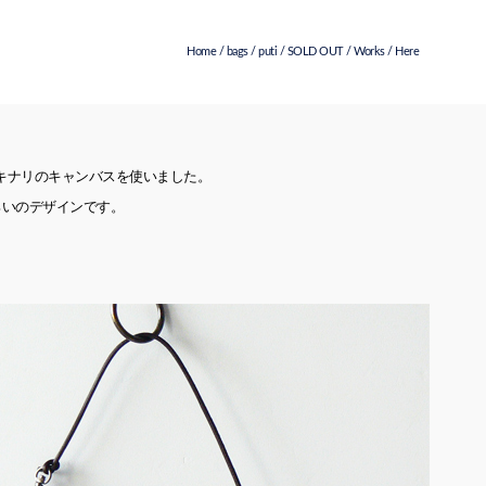
Home
/
bags
/
puti
/
SOLD OUT
/
Works
/ Here
キナリのキャンバスを使いました。
ろいのデザインです。