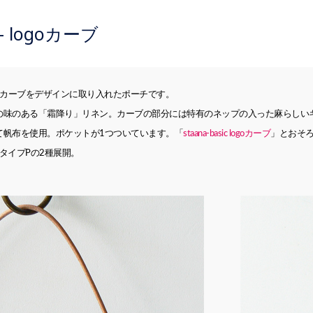
i – logoカーブ
ゴの一部のカーブをデザインに取り入れたポーチです。
の味のある「霜降り」リネン。カーブの部分には特有のネップの入った麻らしい
て帆布を使用。ポケットが1つついています。「
staana-basic logoカーブ
」とおそ
タイプPの2種展開。