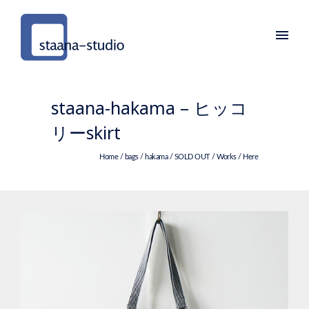
staana-hakama – ヒッコ
リーskirt
Home
/
bags
/
hakama
/
SOLD OUT
/
Works
/ Here