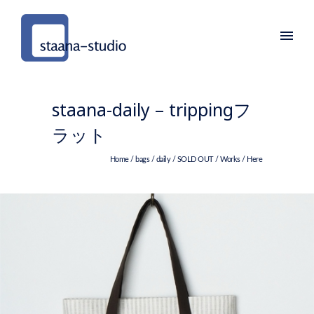
staana-daily – trippingフ
ラット
Home
/
bags
/
daily
/
SOLD OUT
/
Works
/ Here