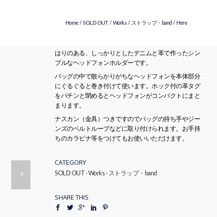
Home
/
SOLD OUT
/
Works
/
ストラップ・band
/ Here
はりのある、しっかりとしたデニムと革で作ったシン
プルなヘッドフォンホルダーです。
バッグの中で散らかりがちなヘッドフォンを本体部分
にぐるぐると巻き付けて使います。ホック付の革タグ
をパチンと閉めるとヘッドフォンがコンパクトにまと
まります。
ナスカン（金具）つきですのでバッグの持ち手やジー
ンズのベルトループなどに取り付けられます。お手持
ちのカラピナ等をつけてもお使いいただけます。
CATEGORY
SOLD OUT
·
Works
·
ストラップ・band
SHARE THIS