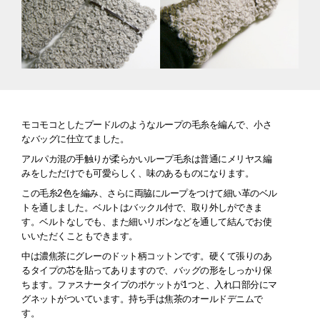
モコモコとしたプードルのようなループの毛糸を編んで、小さ
なバッグに仕立てました。
アルパカ混の手触りが柔らかいループ毛糸は普通にメリヤス編
みをしただけでも可愛らしく、味のあるものになります。
この毛糸2色を編み、さらに両脇にループをつけて細い革のベル
トを通しました。ベルトはバックル付で、取り外しができま
す。ベルトなしでも、また細いリボンなどを通して結んでお使
いいただくこともできます。
中は濃焦茶にグレーのドット柄コットンです。硬くて張りのあ
るタイプの芯を貼ってありますので、バッグの形をしっかり保
ちます。ファスナータイプのポケットが1つと、入れ口部分にマ
グネットがついています。持ち手は焦茶のオールドデニムで
す。