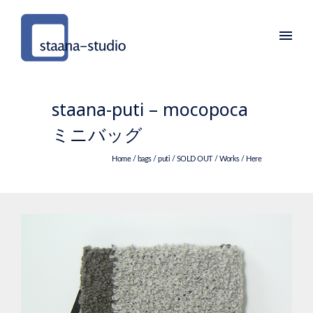
staana-puti – mocopoca
ミニバッグ
Home
/
bags
/
puti
/
SOLD OUT
/
Works
/ Here