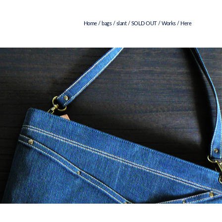
Home
/
bags
/
slant
/
SOLD OUT
/
Works
/ Here