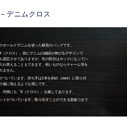
ant – デニムクロス
のオールドデニムを使った横長のバッグです。
X（クロス）」状にデニムの細紐が伸びるデザインで
ち固定させてありますが、先の部分はホックになってい
入れ替えることもできます。軽いものならチャーム等を
れません。
ついています。持ち手は1本を斜め（slant）に取り付
小脇に抱えるような感じです。
。内側にも「X（クロス）」を施してあります。
ットがついています。取り出すことのできる底板つきで