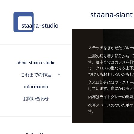
staana-sl
ステッチをきかせたブルー
上部の切り替え部分から「
about staana-studio
す。途中まではカシメを打
て、クロスの重なりを上下
これまでの作品
つけてもおもしろいかもし
入れ口部分にはファスナーが
information
けています。肩にかけると
内布はライトグレーの綿麻
お問い合わせ
携帯スペースのついたポケ
す。