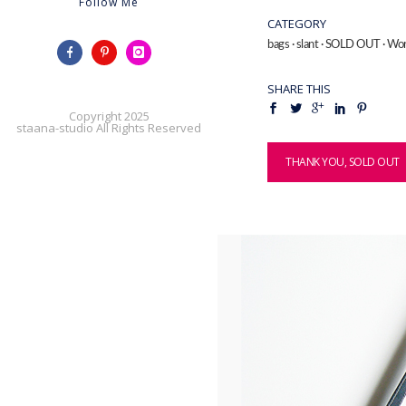
Follow Me
CATEGORY
bags
·
slant
·
SOLD OUT
·
Wor
SHARE THIS
Copyright 2025
staana-studio All Rights Reserved
THANK YOU, SOLD OUT