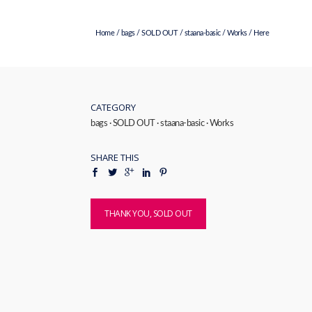
Home
/
bags
/
SOLD OUT
/
staana-basic
/
Works
/ Here
CATEGORY
bags
·
SOLD OUT
·
staana-basic
·
Works
SHARE THIS
THANK YOU, SOLD OUT