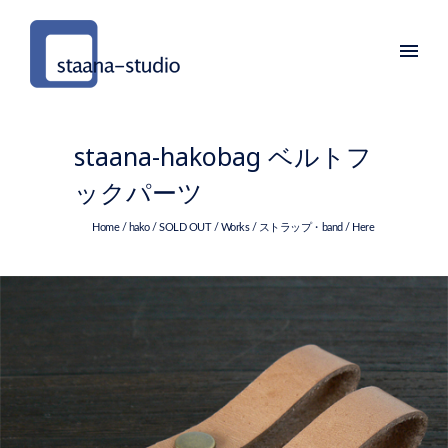
staana-hakobag ベルトフ
ックパーツ
Home
/
hako
/
SOLD OUT
/
Works
/
ストラップ・band
/ Here