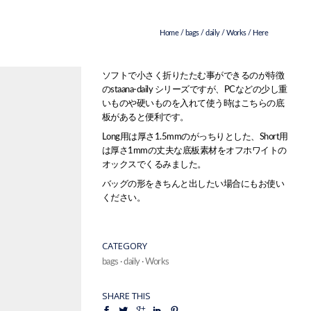
Home
/
bags
/
daily
/
Works
/ Here
ソフトで小さく折りたたむ事ができるのが特徴
のstaana-daily シリーズですが、PCなどの少し重
いものや硬いものを入れて使う時はこちらの底
板があると便利です。
Long用は厚さ1.5mmのがっちりとした、Short用
は厚さ1mmの丈夫な底板素材をオフホワイトの
オックスでくるみました。
バッグの形をきちんと出したい場合にもお使い
ください。
CATEGORY
bags
·
daily
·
Works
SHARE THIS