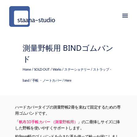
測量野帳用 BINDゴムバン
ド
Home
/
SOLD OUT
/
Works
/
ステーショナリー
/
ストラップ・
band
/
手帳 ・ノートカバー
/ Here
ハードカバータイプの測量野帳2冊を束ねて固定するための専
用ゴムバンドです。
「
帆布10手帳カバー （測量野帳用）
」の二冊挿しサイズに挿
した野帳を使いやすくサポートします。
約9mm幅のゴムバンドを小さな革を使って輪っか状にしまし